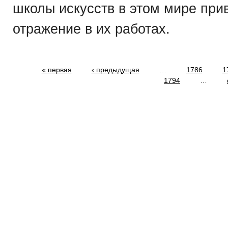
школы искусств в этом мире при
отражение в их работах. Мы 
« первая
‹ предыдущая
…
1786
1
1794
…