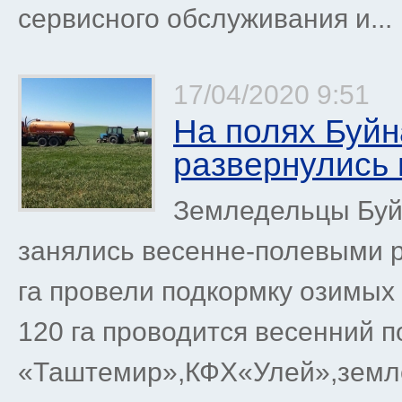
сервисного обслуживания и...
17/04/2020 9:51
На полях Буйн
развернулись
Земледельцы Буй
занялись весенне-полевыми 
га провели подкормку озимых 
120 га проводится весенний п
«Таштемир»,КФХ«Улей»,зем