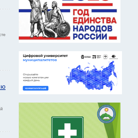
сте
ию
ой