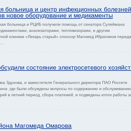
ая больница и центр инфекционных болезне
ов новое оборудование и медикаменты
кая больница и РЦИБ получили помощь от сенатора Сулеймана
дикаментами, анализаторами, тепловизорами, и другим
тной клиники «Лекарь старый» спонсор Магомед Ибрагимов перед
...
обсудили состояние электросетевого хозяйс
ма Здунова, и заместителя Генерального директора ПАО Россети
ина ,где были обсуждены вопросы по содержанию и обслуживанию
рий в летний период, сбора платежей, и подведены итоги работы з
айона Магомеда Омарова