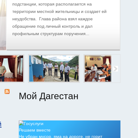
подстанции, которая располагается на
территории местной жительницы и создает ей
неудобства. Глава района взял каждое
обращение под личный контроль и дал
профильным структурам поручения...
Мой Дагестан
й
Решаем вместе
Не убран мусор, яма на дороге, не горит