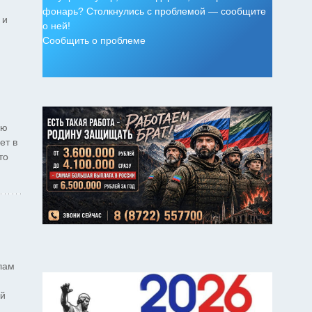
фонарь? Столкнулись с проблемой — сообщите
 и
о ней!
Сообщить о проблеме
ую
ет в
то
лам
ей