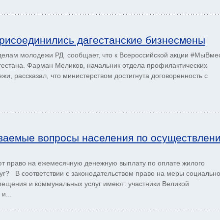
рисоединились дагестанские бизнесмены
делам молодежи РД сообщает, что к Всероссийской акции #МыВме
естана. Фарман Меликов, начальник отдела профилактических
и, рассказал, что министерством достигнута договоренность с
ваемые вопросы населения по осуществлен
еют право на ежемесячную денежную выплату по оплате жилого
г? В соответствии с законодательством право на меры социальн
мещения и коммунальных услуг имеют: участники Великой
и...