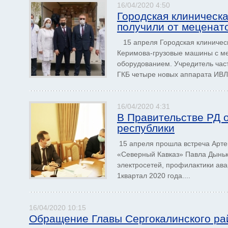
16/04/2020 4:50
Городская клиническ
получили от меценат
15 апреля Городская клиничес
Керимова-грузовые машины с ме
оборудованием. Учредитель час
ГКБ четыре новых аппарата ИВЛ.
16/04/2020 4:31
В Правительстве РД 
республики
15 апреля прошла встреча Арте
«Северный Кавказ» Павла Дыньк
электросетей, профилактики ава
1квартал 2020 года....
16/04/2020 10:15
Обращение Главы Сергокалинского р