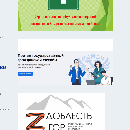
й
ал
тва
а