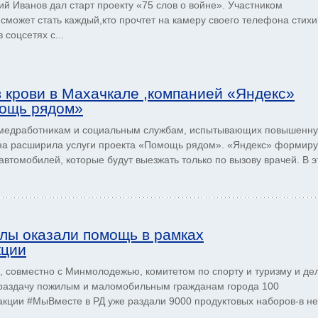
 Иванов дал старт проекту «75 слов о войне». Участником
сможет стать каждый,кто прочтет на камеру своего телефона стихи
соцсетях с...
в крови в Махачкале ,компанией «Яндекс»
мощь рядом»
медработникам и социальным службам, испытывающих повышенн
она расширила услуги проекта «Помощь рядом». «Яндекс» формиру
автомобилей, которые будут выезжать только по вызову врачей. В э
лы оказали помощь в рамках
кции
совместно с Минмолодежью, комитетом по спорту и туризму и де
 раздачу пожилым и маломобильным гражданам города 100
акции #МыВместе в РД уже раздали 9000 продуктовых наборов-в н