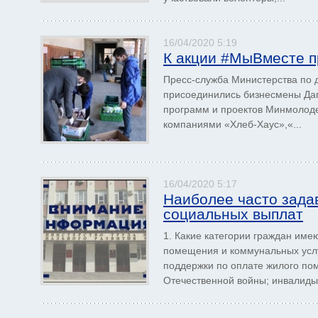
16/04/2020 5:19
К акции #МыВместе п
Пресс-служба Министерства по 
присоединились бизнесмены Даг
программ и проектов Минмолодеж
компаниями «Хлеб-Хаус»,«...
16/04/2020 5:17
Наиболее часто зада
социальных выплат
1. Какие категории граждан им
помещения и коммунальных услу
поддержки по оплате жилого по
Отечественной войны; инвалиды 