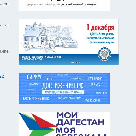
чаев
ание
22