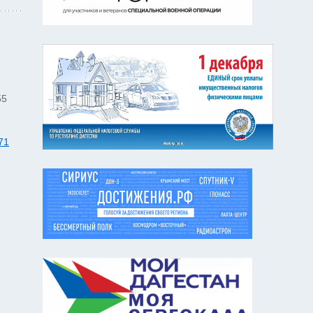
55
71