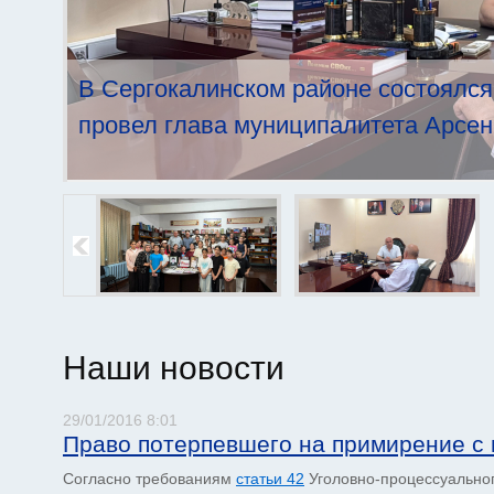
В Сергокалинском районе состоялся
провел глава муниципалитета Арсен
Наши новости
29/01/2016 8:01
Страницы
Право потерпевшего на примирение с 
Согласно требованиям
статьи 42
Уголовно-процессуальног