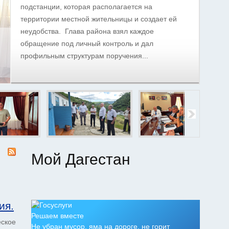
подстанции, которая располагается на
территории местной жительницы и создает ей
неудобства. Глава района взял каждое
обращение под личный контроль и дал
профильным структурам поручения...
Мой Дагестан
ия.
Решаем вместе
еское
Не убран мусор, яма на дороге, не горит