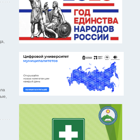
да,
ыла
ные,