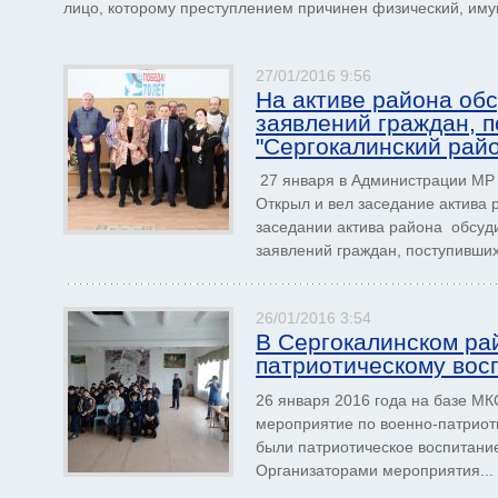
лицо, которому преступ­лением причинен физический, имущ
27/01/2016 9:56
На активе района об
заявлений граждан, 
"Сергокалинский рай
27 января в Администрации МР 
Открыл и вел заседание актива
заседании актива района обсуд
заявлений граждан, поступивших.
26/01/2016 3:54
В Сергокалинском ра
патриотическому вос
26 января 2016 года на базе МК
мероприятие по военно-патрио
были патриотическое воспитани
Организаторами мероприятия...