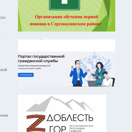
ого
ской
ение