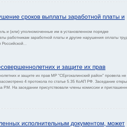
ушение сроков выплаты заработной платы и
тель и (или) уполномоченные им в установленном порядке
аты работникам заработной платы и другие нарушения оплаты тру
 Российской...
есовершеннолетних и защите их прав
олетних и защите их прав МР "СЕргокалинский район" провела не
рассмотрено 4 протокола по статье 5.35 КоАП РФ. Заседание откр
а Р.М. На заседании присутствовали члены комиссии и приглашен
вленных исполнительным документом, может