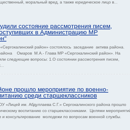
ественный, моральный вред, а также юриди­ческое лицо в...
судили состояние рассмотрения писем,
поступивших в Администрацию МР
он"
«Сергокалинский район» состоялось заседание актива района.
 района Омаров М.А.- Глава МР «Сергокалинский район». На
или следующие вопросы: 1.О состоянии рассмотрения писем,
..
йоне прошло мероприятие по военно-
питанию среди старшеклассников
ОУ «Лицей им. Абдуллаева С.Г.» Сергокалинского района прошло
тическому воспитанию со старшеклассниками. Целями мероприяти
е и консультирование молодежи по вопросам военной службы.