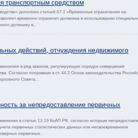
ия транспортным средством
дстве» допол­нен ста­тьей 67.1 «Временные ограничения на
зволяет временно ограничит должника в использовании специальн
ого должнику в...
льных действий, отчуждения недвижимого
менения в ряд за­конов, регулирующих порядок совершения
а. Согласно поправкам в ст. 44.2 Основ законодательства Россий
рховного Совета...
ность за непредоставление первичных
менения в статью 13.19 КоАП РФ, согласно которым непредоставл
учета первичных статистических данных или несвоевременное
оверных первичных...