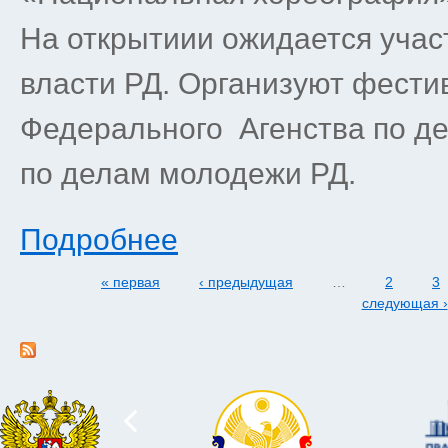
На открытиии ожидается учас
власти РД. Организуют фести
Федерального Агенства по д
по делам молодежи РД.
Подробнее
« первая
‹ предыдущая
…
2
3
Страницы
следующая ›