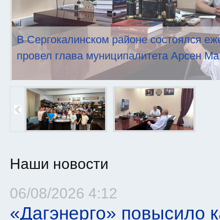
В Сергокалинском районе состоялся еж
провел глава муниципалитета Арсен Ма
Наши новости
06/08/2026 4:12
Страницы
«Дагэнерго» повысило к