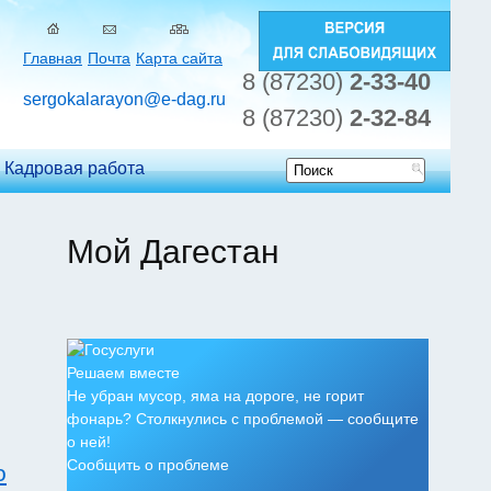
Главная
Почта
Карта сайта
8 (87230)
2-33-40
sergokalarayon@e-dag.ru
8 (87230)
2-32-84
Кадровая работа
Форма
поиска
Мой Дагестан
Решаем вместе
Не убран мусор, яма на дороге, не горит
фонарь? Столкнулись с проблемой — сообщите
о ней!
Сообщить о проблеме
о