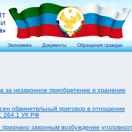
ЙТ
ИИ
Н»
Экономика
Документы
Обращения граждан
ла за незаконное приобретение и хранение
сен обвинительный приговор в отношении
. 264.1 УК РФ
 признано законным возбуждение уголовног