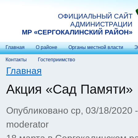
Перейти к основному содержанию
ОФИЦИАЛЬНЫЙ САЙТ
АДМИНИСТРАЦИИ
МP «СЕРГОКАЛИНСКИЙ РАЙОН»
Главная
О районе
Органы местной власти
Э
Контакты
Гостеприимство
Вы здесь
Главная
Акция «Сад Памяти»
Опубликовано ср, 03/18/2020 
moderator