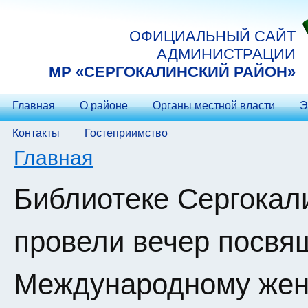
Перейти к основному содержанию
ОФИЦИАЛЬНЫЙ САЙТ
АДМИНИСТРАЦИИ
МP «СЕРГОКАЛИНСКИЙ РАЙОН»
Главная
О районе
Органы местной власти
Э
Контакты
Гостеприимство
Вы здесь
Главная
Библиотеке Сергокал
провели вечер посв
Международному жен