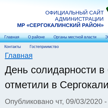
Перейти к основному содержанию
ОФИЦИАЛЬНЫЙ САЙТ
АДМИНИСТРАЦИИ
МP «СЕРГОКАЛИНСКИЙ РАЙОН»
Главная
О районе
Органы местной власти
Э
Контакты
Гостеприимство
Вы здесь
Главная
День солидарности в
отметили в Сергокал
Опубликовано чт, 09/03/2020 