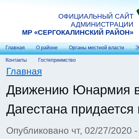
Перейти к основному содержанию
ОФИЦИАЛЬНЫЙ САЙТ
АДМИНИСТРАЦИИ
МP «СЕРГОКАЛИНСКИЙ РАЙОН»
Главная
О районе
Органы местной власти
Э
Контакты
Гостеприимство
Вы здесь
Главная
Движению Юнармия в
Дагестана придается
Опубликовано чт, 02/27/2020 