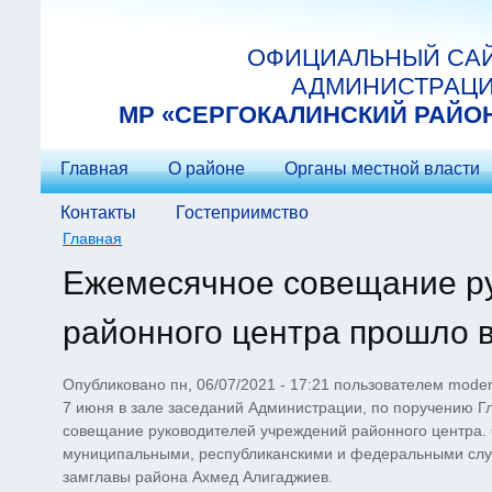
Перейти к основному содержанию
ОФИЦИАЛЬНЫЙ СА
АДМИНИСТРАЦ
МP «СЕРГОКАЛИНСКИЙ РАЙО
Главная
О районе
Органы местной власти
Контакты
Гостеприимство
Главная
Вы здесь
Ежемесячное совещание р
районного центра прошло 
Опубликовано пн, 06/07/2021 - 17:21 пользователем
moder
7 июня в зале заседаний Администрации, по поручению Г
совещание руководителей учреждений районного центра.
муниципальными, республиканскими и федеральными слу
замглавы района Ахмед Алигаджиев.