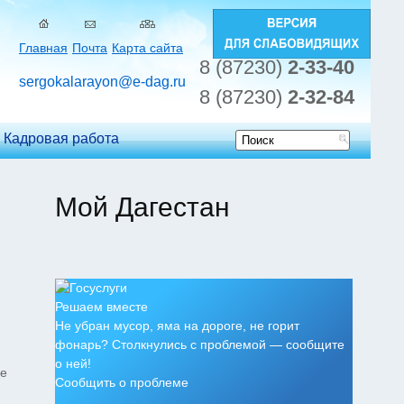
Главная
Почта
Карта сайта
8 (87230)
2-33-40
sergokalarayon@e-dag.ru
8 (87230)
2-32-84
Кадровая работа
Форма
поиска
Мой Дагестан
Решаем вместе
Не убран мусор, яма на дороге, не горит
фонарь? Столкнулись с проблемой — сообщите
о ней!
ие
Сообщить о проблеме