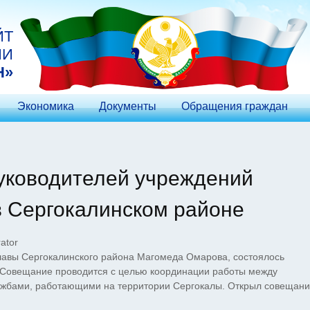
ЙТ
ИИ
Н»
Экономика
Документы
Обращения граждан
уководителей учреждений
в Сергокалинском районе
ator
лавы Сергокалинского района Магомеда Омарова, состоялось
 Совещание проводится с целью координации работы между
жбами, работающими на территории Сергокалы. Открыл совещан