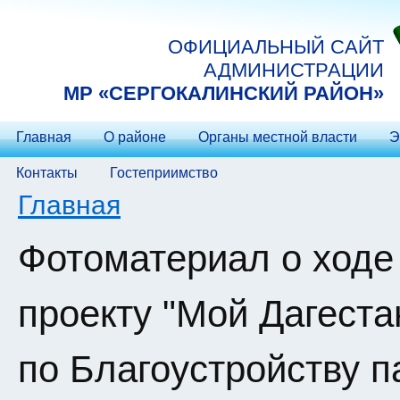
Перейти к основному содержанию
ОФИЦИАЛЬНЫЙ САЙТ
АДМИНИСТРАЦИИ
МP «СЕРГОКАЛИНСКИЙ РАЙОН»
Главная
О районе
Органы местной власти
Э
Контакты
Гостеприимство
Вы здесь
Главная
Фотоматериал о ходе
проекту "Мой Дагест
по Благоустройству п