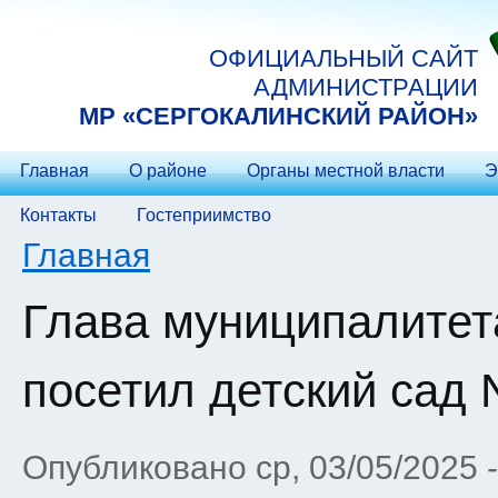
Перейти к основному содержанию
ОФИЦИАЛЬНЫЙ САЙТ
АДМИНИСТРАЦИИ
МP «СЕРГОКАЛИНСКИЙ РАЙОН»
Главная
О районе
Органы местной власти
Э
Контакты
Гостеприимство
Вы здесь
Главная
Глава муниципалитет
посетил детский сад 
Опубликовано ср, 03/05/2025 