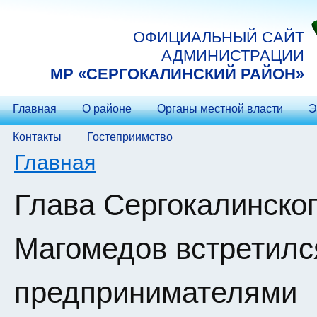
Перейти к основному содержанию
ОФИЦИАЛЬНЫЙ САЙТ
АДМИНИСТРАЦИИ
МP «СЕРГОКАЛИНСКИЙ РАЙОН»
Главная
О районе
Органы местной власти
Э
Контакты
Гостеприимство
Вы здесь
Главная
Глава Сергокалинско
Магомедов встретилс
предпринимателями