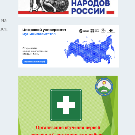
 на
шен