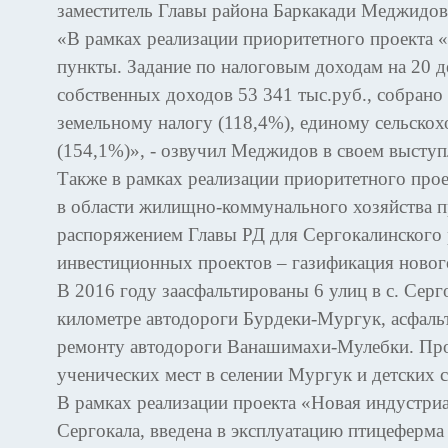
заместитель Главы района Баркакади Меджидов
«В рамках реализации приоритетного проекта 
пункты. Задание по налоговым доходам на 20 д
собственных доходов 53 341 тыс.руб., собрано
земельному налогу (118,4%), единому сельскох
(154,1%)», - озвучил Меджидов в своем выступ
Также в рамках реализации приоритетного прое
в области жилищно-коммунального хозяйства 
распоряжением Главы РД для Сергокалинского 
инвестиционных проектов – газификация нового
В 2016 году заасфальтированы 6 улиц в с. Серг
километре автодороги Бурдеки-Мургук, асфальт
ремонту автодороги Ванашимахи-Мулебки. Про
ученических мест в селении Мургук и детских 
В рамках реализации проекта «Новая индустриа
Сергокала, введена в эксплуатацию птицеферма 