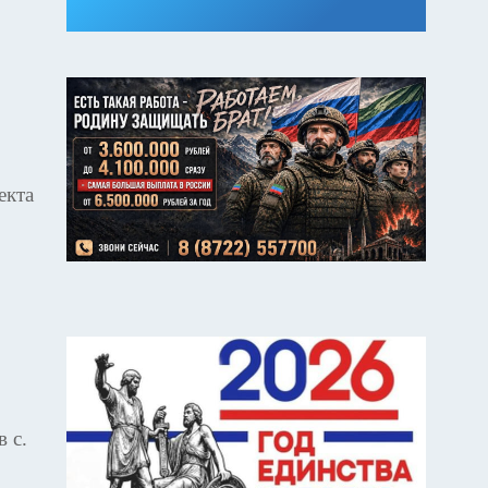
екта
 с.