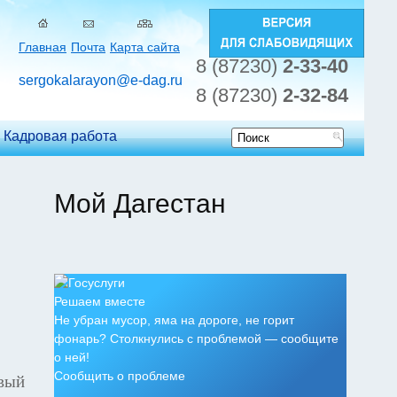
Главная
Почта
Карта сайта
8 (87230)
2-33-40
sergokalarayon@e-dag.ru
8 (87230)
2-32-84
Кадровая работа
Форма
поиска
Мой Дагестан
Решаем вместе
Не убран мусор, яма на дороге, не горит
фонарь? Столкнулись с проблемой — сообщите
о ней!
Сообщить о проблеме
рвый