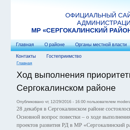
Перейти к основному содержанию
ОФИЦИАЛЬНЫЙ СА
АДМИНИСТРАЦ
МP «СЕРГОКАЛИНСКИЙ РАЙО
Главная
О районе
Органы местной власти
Контакты
Гостеприимство
Главная
Вы здесь
Ход выполнения приоритет
Сергокалинском районе
Опубликовано чт, 12/29/2016 - 16:00 пользователем
modera
28 декабря в Сергокалинском районе состоялось
Основной вопрос повестки – о ходе выполнени
проектов развития РД в МР «Сергокалинский р