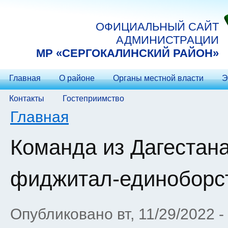
Перейти к основному содержанию
ОФИЦИАЛЬНЫЙ САЙТ
АДМИНИСТРАЦИИ
МP «СЕРГОКАЛИНСКИЙ РАЙОН»
Главная
О районе
Органы местной власти
Э
Контакты
Гостеприимство
Вы здесь
Главная
Команда из Дагестана
фиджитал-единоборст
Опубликовано вт, 11/29/2022 