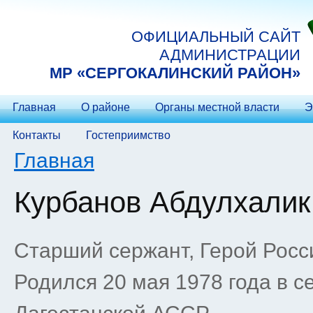
Перейти к основному содержанию
ОФИЦИАЛЬНЫЙ САЙТ
АДМИНИСТРАЦИИ
МP «СЕРГОКАЛИНСКИЙ РАЙОН»
Главная
О районе
Органы местной власти
Э
Контакты
Гостеприимство
Вы здесь
Главная
Курбанов Абдулхали
Старший сержант, Герой Росси
Родился 20 мая 1978 года в с