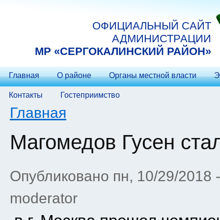
Перейти к основному содержанию
ОФИЦИАЛЬНЫЙ САЙТ
АДМИНИСТРАЦИИ
МP «СЕРГОКАЛИНСКИЙ РАЙОН»
Главная
О районе
Органы местной власти
Э
Контакты
Гостеприимство
Вы здесь
Главная
Магомедов Гусен ста
Опубликовано пн, 10/29/2018 
moderator