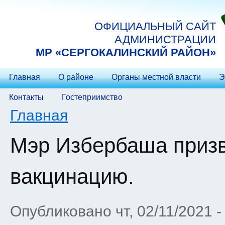
Перейти к основному содержанию
ОФИЦИАЛЬНЫЙ САЙТ
АДМИНИСТРАЦИИ
МP «СЕРГОКАЛИНСКИЙ РАЙОН»
Главная
О районе
Органы местной власти
Э
Контакты
Гостеприимство
Вы здесь
Главная
Мэр Избербаша призв
вакцинацию.
Опубликовано чт, 02/11/2021 