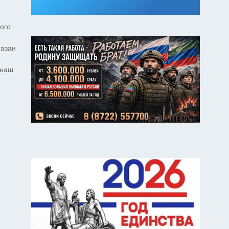
ого
мазан
 наш