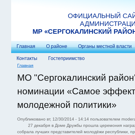
Перейти к основному содержанию
ОФИЦИАЛЬНЫЙ СА
АДМИНИСТРАЦ
МP «СЕРГОКАЛИНСКИЙ РАЙО
Главная
О районе
Органы местной власти
Контакты
Гостеприимство
Главная
Вы здесь
МО "Сергокалинский район
номинации «Самое эффект
молодежной политики»
Опубликовано вт, 12/30/2014 - 14:14 пользователем
modera
27 декабря в Доме Дружбы прошла церемония награжд
собрала лучших представителей молодёжи республики, про