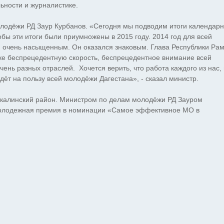
льности и журналистике.
лодёжи РД Заур Курбанов. «Сегодня мы подводим итоги календарн
обы эти итоги были приумножены в 2015 году. 2014 год для всей
 очень насыщенным. Он оказался знаковым. Глава Республики Ра
е беспрецедентную скорость, беспрецедентное внимание всей
ень разных отраслей. Хочется верить, что работа каждого из нас,
ёт на пользу всей молодёжи Дагестана», - сказал министр.
линский район. Министром по делам молодёжи РД Зауром
молодежная премия в номинации «Самое эффективное МО в