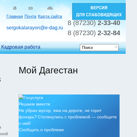
Главная
Почта
Карта сайта
8 (87230)
2-33-40
sergokalarayon@e-dag.ru
8 (87230)
2-32-84
Кадровая работа
Форма
поиска
Мой Дагестан
в
Решаем вместе
Не убран мусор, яма на дороге, не горит
фонарь? Столкнулись с проблемой — сообщите
о ней!
я
Сообщить о проблеме
нной