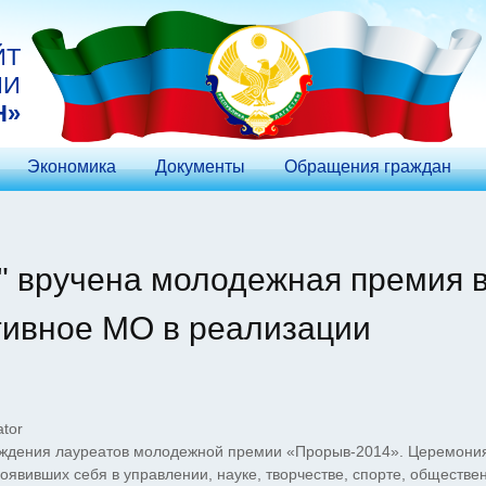
ЙТ
ИИ
Н»
Экономика
Документы
Обращения граждан
" вручена молодежная премия 
ивное МО в реализации
tor
ения лауреатов молодежной премии «Прорыв-2014». Церемони
явивших себя в управлении, науке, творчестве, спорте, обществе