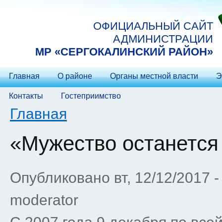
Перейти к основному содержанию
ОФИЦИАЛЬНЫЙ САЙТ
АДМИНИСТРАЦИИ
МP «СЕРГОКАЛИНСКИЙ РАЙОН»
Главная
О районе
Органы местной власти
Э
Контакты
Гостеприимство
Вы здесь
Главная
«Мужество останется
Опубликовано вт, 12/12/2017 
moderator