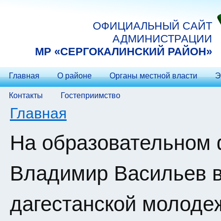
Перейти к основному содержанию
ОФИЦИАЛЬНЫЙ САЙТ
АДМИНИСТРАЦИИ
МP «СЕРГОКАЛИНСКИЙ РАЙОН»
Главная
О районе
Органы местной власти
Э
Контакты
Гостеприимство
Вы здесь
Главная
На образовательном
Владимир Васильев в
дагестанской молод