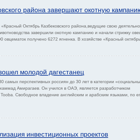
вского района завершают окотную кампани
«Красный Октябрь Казбековского района,ведущие свою деятельно
ивотноводства завершили окотную кампанию и начали стрижку ове
0 овцематок получено 6272 ягненка. В хозяйстве «Красный октябрь
вошел молодой дагестанец
0 самых перспективных россиян до 30 лет в категории «социальн
хаммад Амирагаев. Он учился в ОАЭ, является разработчиком
Tooba. Свободное владение английским и арабским языками, по е
ализация инвестиционных проектов