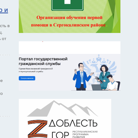
ю и
сть в
ц.
 от
ые
го