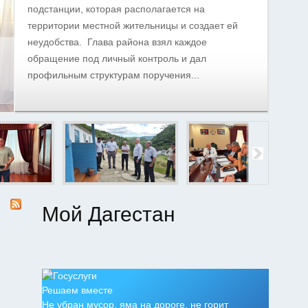
подстанции, которая располагается на
территории местной жительницы и создает ей
неудобства. Глава района взял каждое
обращение под личный контроль и дал
профильным структурам поручения...
Мой Дагестан
Решаем вместе
Не убран мусор, яма на дороге, не горит