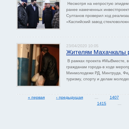
Несмотря на непростую эпидеми
ранее намеченных инвестпроект
Султанов проверил ход реализа
«Каспийский завод стекловолокна
23/04/2020 10:05
Жителям Махачкалы р
В рамках проекта #МыВместе, в
гражданам города-в ходе мероп
Минмолодежи РД, Минтруда, Фед
туризму, спорту и делам молодеж
« первая
‹ предыдущая
…
1407
1415
…