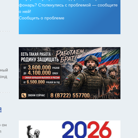
фонарь? Столкнулись с проблемой — сообщите
о ней!
Сообщить о проблеме
н
чный
фонд
я
о он
л