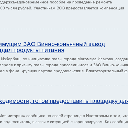
оддержка-единовременное пособие на проведение ремонта
100 тысяч рублей. Участникам ВОВ предоставляется компенсация
имущим ЗАО Винно-коньячный завод
дал продукты питания
Избербаш, по инициативе главы города Магомеда Исакова ,созда
преля к призыву главы города присоединился и ЗАО Винно-конья
ал в фонд крупную партию продовольствия. Благотворительный 
ходимости, готов предоставить площадку дл
оя история» сообщила на своей странице в Инстаграмм о том, чт
и под госпиталь, в связи с ситуацией с короновирусом. Как сообщи