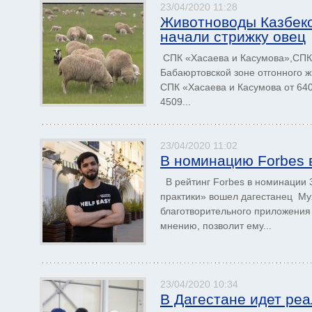
23/04/2020 11:28
Животноводы Казбеко
начали стрижку овец
СПК «Хасаева и Касумова»,СПК 
Бабаюртовской зоне отгонного ж
СПК «Хасаева и Касумова от 640
4509...
23/04/2020 11:02
В номинацию Forbes 
В рейтинг Forbes в номинации 3
практики» вошел дагестанец Му
благотворительного приложения 
мнению, позволит ему...
23/04/2020 10:34
В Дагестане идет ре