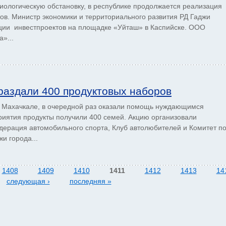
ологическую обстановку, в республике продолжается реализация
ов. Министр экономики и территориального развития РД Гаджи
ции инвестпроектов на площадке «Уйташ» в Каспийске. ООО
»...
аздали 400 продуктовых наборов
 Махачкале, в очередной раз оказали помощь нуждающимся
риятия продукты получили 400 семей. Акцию организовали
ерация автомобильного спорта, Клуб автолюбителей и Комитет п
и города...
1408
1409
1410
1411
1412
1413
14
следующая ›
последняя »