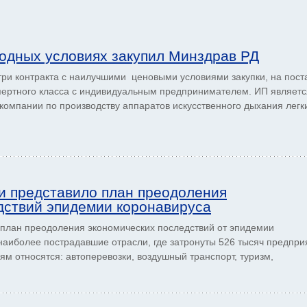
одных условиях закупил Минздрав РД
ри контракта с наилучшими ценовыми условиями закупки, на пост
пертного класса с индивидуальным предпринимателем. ИП являетс
омпании по производству аппаратов искусственного дыхания легки
и представило план преодоления
дствий эпидемии коронавируса
план преодоления экономических последствий от эпидемии
наиболее пострадавшие отрасли, где затронуты 526 тысяч предпри
лям относятся: автоперевозки, воздушный транспорт, туризм,