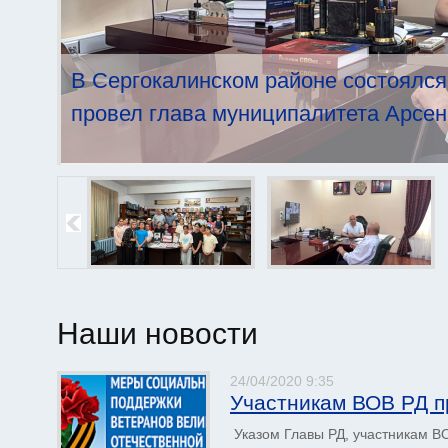
В Сергокалинском районе состоялся
провел глава муниципалитета Арсен
Наши новости
24/04/2020 9:35
Страницы
Участникам ВОВ РД п
Указом Главы РД, участникам В