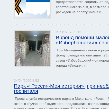
предоставляется социальная п
собственного жилья, в размере 
расходов на оплату жилья и...
24/04/2020 9:13
В фонд помощи мало
«Избербашский» пере
При Молодежном совете города 
фонд помощи малоимущим. 23 а
завод «Избербашский»-он перед
города «Инсан», «...
24/04/2020 8:52
Парк « Россия-Моя история» ,при необ
госпиталя
Пресс-служба исторического парка в Махачкале «Россия-М
готов, в случае необходимости, предоставить свои площад
руководитель исторического парка Тимур Велиханов, все...