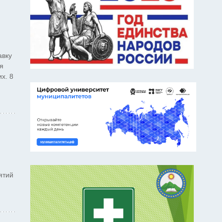
авку
я
х. 8
ятий