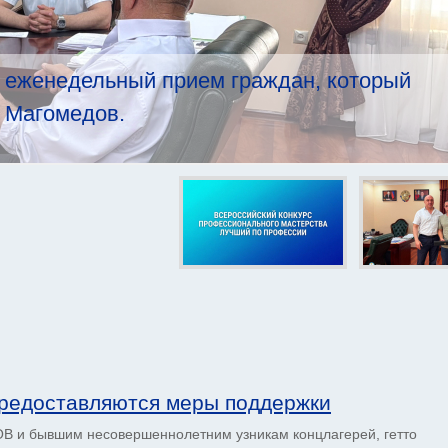
 еженедельный прием граждан, который
 Магомедов.
редоставляются меры поддержки
ОВ и бывшим несовершеннолетним узникам концлагерей, гетто