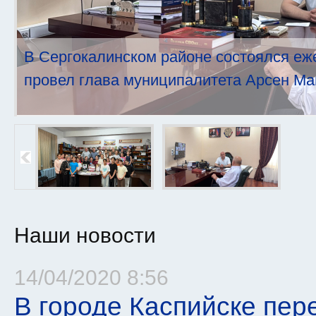
В Сергокалинском районе состоялся еж
провел глава муниципалитета Арсен Ма
Наши новости
14/04/2020 8:56
Страницы
В городе Каспийске пер