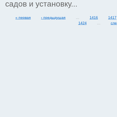
садов и установку...
« первая
‹ предыдущая
…
1416
1417
1424
…
сле