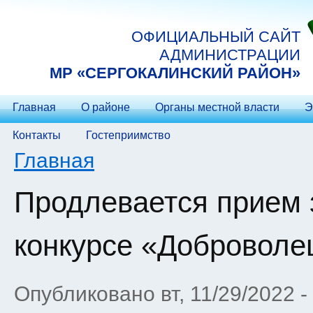
Перейти к основному содержанию
ОФИЦИАЛЬНЫЙ САЙТ
АДМИНИСТРАЦИИ
МP «СЕРГОКАЛИНСКИЙ РАЙОН»
Главная
О районе
Органы местной власти
Э
Контакты
Гостеприимство
Вы здесь
Главная
Продлевается прием з
конкурсе «Доброволе
Опубликовано вт, 11/29/2022 