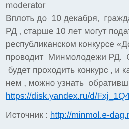
moderator
Вплоть до 10 декабря, граж
РД , старше 10 лет могут под
республиканском конкурсе «Д
проводит Минмолодежи РД. О
будет проходить конкурс , и к
нем , можно узнать обративш
https://disk.yandex.ru/d/Fxj_1Q
Источник :
http://minmol.e-dag