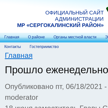
Перейти к основному содержанию
ОФИЦИАЛЬНЫЙ САЙТ
АДМИНИСТРАЦИИ
МP «СЕРГОКАЛИНСКИЙ РАЙОН»
Главная
О районе
Органы местной власти
Э
Контакты
Гостеприимство
Вы здесь
Главная
Прошло еженедельно
Опубликовано пт, 06/18/2021 
moderator