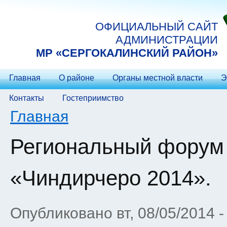
Перейти к основному содержанию
ОФИЦИАЛЬНЫЙ САЙТ
АДМИНИСТРАЦИИ
МP «СЕРГОКАЛИНСКИЙ РАЙОН»
Главная
О районе
Органы местной власти
Э
Контакты
Гостеприимство
Вы здесь
Главная
Региональный форум
«Чиндирчеро 2014».
Опубликовано вт, 08/05/2014 