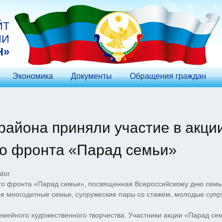
ЙТ
ИИ
Н»
Экономика
Документы
Обращения граждан
района приняли участие в акци
о фронта «Парад семьи»
tor
го фронта «Парад семьи», посвященная Всероссийскому дню семь
ие многодетные семьи, супружеские пары со стажем, молодые супр
ейного художественного творчества. Участники акции «Парад се