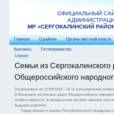
Перейти к основному содержанию
ОФИЦИАЛЬНЫЙ СА
АДМИНИСТРАЦ
МP «СЕРГОКАЛИНСКИЙ РАЙО
Главная
О районе
Органы местной власти
Контакты
Гостеприимство
Главная
Вы здесь
Семьи из Сергокалинского 
Общероссийского народног
Опубликовано вт, 07/09/2019 - 14:11 пользователем
modera
В Махачкале состоялась акция Общероссийского народно
любви и верности. В праздничном шествии приняли участ
будущие родители.
Парад прошел в рамках Республиканского праздника сем