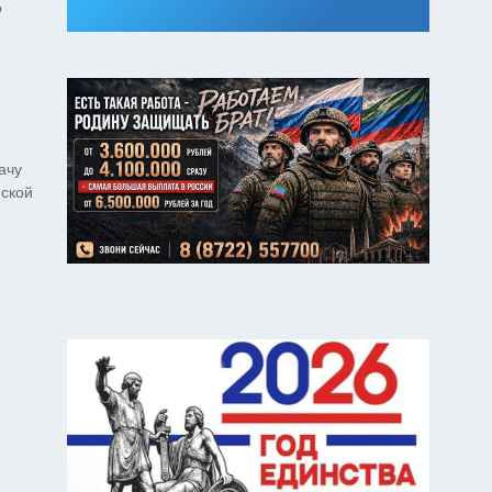
о
ачу
йской