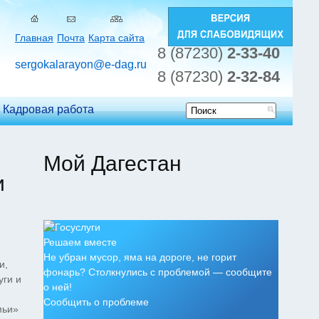
Главная
Почта
Карта сайта
8 (87230)
2-33-40
sergokalarayon@e-dag.ru
8 (87230)
2-32-84
Кадровая работа
Форма
поиска
Мой Дагестан
и
Решаем вместе
Не убран мусор, яма на дороге, не горит
и,
фонарь? Столкнулись с проблемой — сообщите
уги и
о ней!
Сообщить о проблеме
мьи»