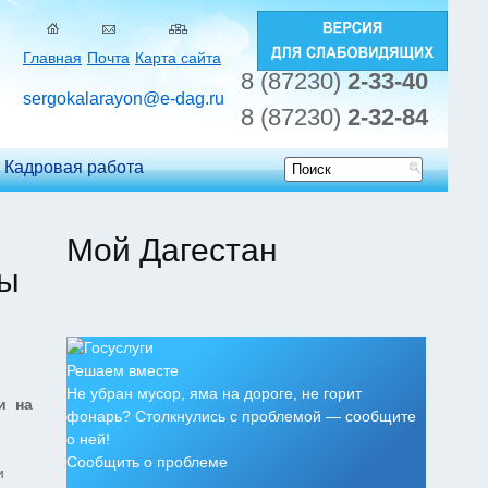
Главная
Почта
Карта сайта
8 (87230)
2-33-40
sergokalarayon@e-dag.ru
8 (87230)
2-32-84
Кадровая работа
Форма
поиска
Мой Дагестан
ры
Решаем вместе
Не убран мусор, яма на дороге, не горит
и на
фонарь? Столкнулись с проблемой — сообщите
о ней!
Сообщить о проблеме
и