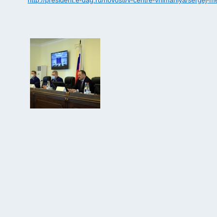
http://president.e-dag.ru/novosti/v-centre-vnimaniya/sergej-mel