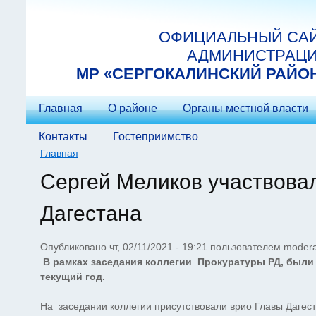
Перейти к основному содержанию
ОФИЦИАЛЬНЫЙ СА
АДМИНИСТРАЦ
МP «СЕРГОКАЛИНСКИЙ РАЙО
Главная
О районе
Органы местной власти
Контакты
Гостеприимство
Главная
Вы здесь
Сергей Меликов участвовал
Дагестана
Опубликовано чт, 02/11/2021 - 19:21 пользователем
modera
В рамках заседания коллегии Прокуратуры РД, были 
текущий год.
На заседании коллегии присутствовали врио Главы Даге