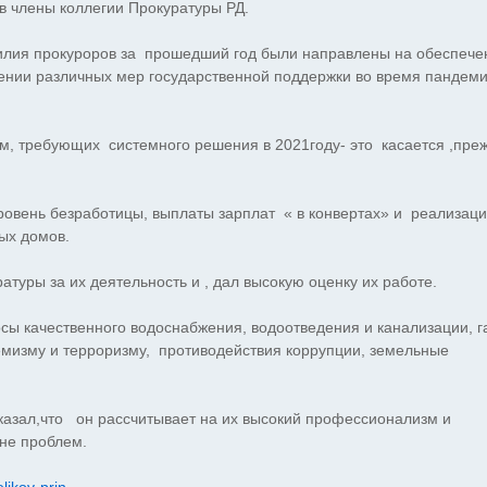
в члены коллегии Прокуратуры РД.
силия прокуроров за прошедший год были направлены на обеспече
нии различных мер государственной поддержки во время пандем
м, требующих системного решения в 2021году- это касается ,пре
овень безработицы, выплаты зарплат « в конвертах» и реализац
ых домов.
туры за их деятельность и , дал высокую оценку их работе.
сы качественного водоснабжения, водоотведения и канализации, г
емизму и терроризму, противодействия коррупции, земельные
казал,что он рассчитывает на их высокий профессионализм и
не проблем.