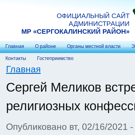
Перейти к основному содержанию
ОФИЦИАЛЬНЫЙ САЙТ
АДМИНИСТРАЦИИ
МP «СЕРГОКАЛИНСКИЙ РАЙОН»
Главная
О районе
Органы местной власти
Э
Контакты
Гостеприимство
Вы здесь
Главная
Сергей Меликов встр
религиозных конфесс
Опубликовано вт, 02/16/2021 