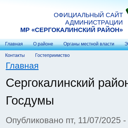
Перейти к основному содержанию
ОФИЦИАЛЬНЫЙ САЙТ
АДМИНИСТРАЦИИ
МP «СЕРГОКАЛИНСКИЙ РАЙОН»
Главная
О районе
Органы местной власти
Э
Контакты
Гостеприимство
Вы здесь
Главная
Сергокалинский райо
Госдумы
Опубликовано пт, 11/07/2025 