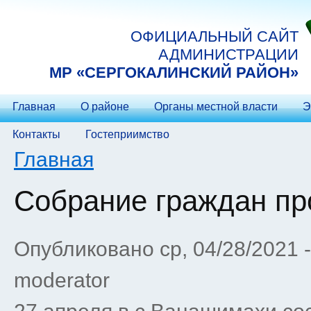
Перейти к основному содержанию
ОФИЦИАЛЬНЫЙ САЙТ
АДМИНИСТРАЦИИ
МP «СЕРГОКАЛИНСКИЙ РАЙОН»
Главная
О районе
Органы местной власти
Э
Контакты
Гостеприимство
Вы здесь
Главная
Собрание граждан пр
Опубликовано ср, 04/28/2021 
moderator