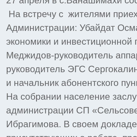
27 апреля в с.Ванашимахи со
На встречу с жителями прие
Администрации: Убайдат Осм
экономики и инвестиционной 
Меджидов-руководитель аппар
руководитель ЭГС Сергокали
и начальник абонентского пу
На собрании население заслу
администрации СП «Сельсов
Ибрагимова. В своем доклад