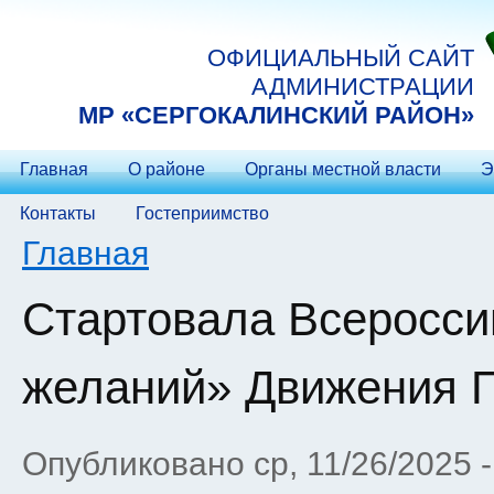
Перейти к основному содержанию
ОФИЦИАЛЬНЫЙ САЙТ
АДМИНИСТРАЦИИ
МP «СЕРГОКАЛИНСКИЙ РАЙОН»
Главная
О районе
Органы местной власти
Э
Контакты
Гостеприимство
Вы здесь
Главная
Стартовала Всеросси
желаний» Движения 
Опубликовано ср, 11/26/2025 