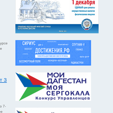
курсе
се
т 3
о 7-
ее