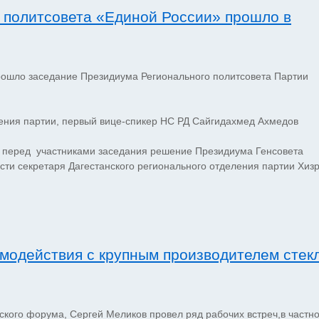
 политсовета «Единой России» прошло в
шло заседание Президиума Регионального политсовета Партии
ения партии, первый вице-спикер НС РД Сайгидахмед Ахмедов
 перед участниками заседания решение Президиума Генсовета
ти секретаря Дагестанского регионального отделения партии Хиз
модействия с крупным производителем стек
кого форума, Сергей Меликов провел ряд рабочих встреч,в частн