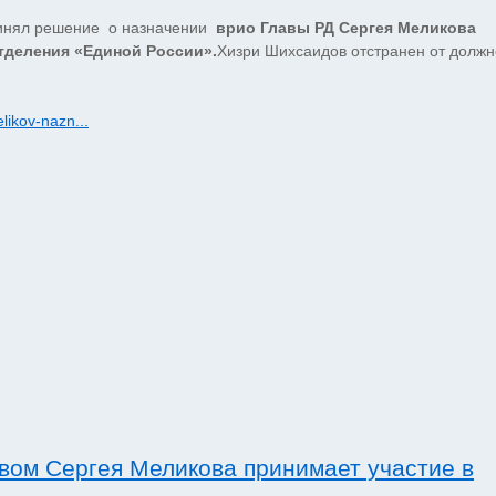
нял решение о назначении
врио Главы РД Сергея Меликова
тделения «Единой России».
Хизри Шихсаидов отстранен от должн
likov-nazn...
твом Сергея Меликова принимает участие в