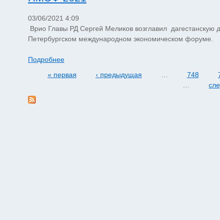
03/06/2021 4:09
Врио Главы РД Сергей Меликов возглавил дагестанскую де
Петербургском международном экономическом форуме.
Подробнее
« первая
‹ предыдущая
…
748
Страницы
…
сл