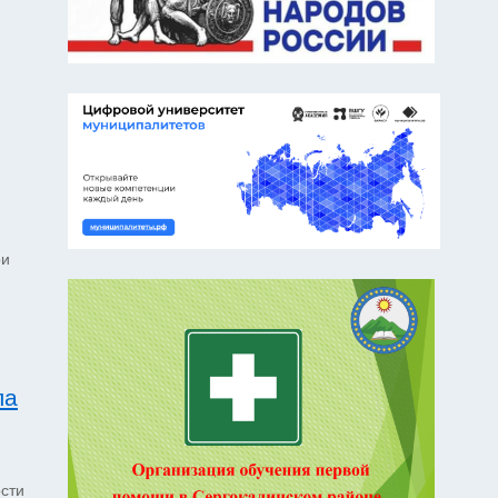
ри
ла
ости