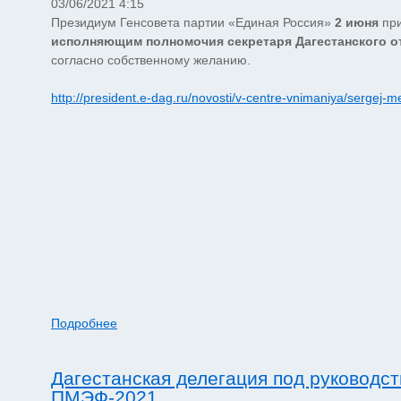
03/06/2021 4:15
Президиум Генсовета партии «Единая Россия»
2 июня
при
исполняющим полномочия секретаря Дагестанского о
согласно собственному желанию.
http://president.e-dag.ru/novosti/v-centre-vnimaniya/sergej-me
Подробнее
Дагестанская делегация под руководс
ПМЭФ-2021