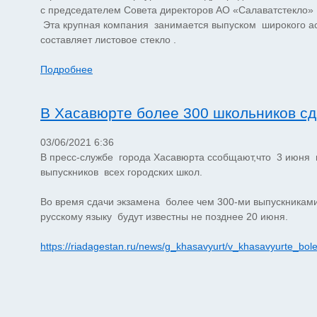
с председателем Совета директоров АО «Салаватстекло»
Эта крупная компания занимается выпуском широкого а
составляет листовое стекло .
Подробнее
В Хасавюрте более 300 школьников сд
03/06/2021 6:36
В пресс-службе города Хасавюрта ссобщают,что 3 июня 
выпускников всех городских школ.
Во время сдачи экзамена более чем 300-ми выпускниками
русскому языку будут известны не позднее 20 июня.
https://riadagestan.ru/news/g_khasavyurt/v_khasavyurte_bole