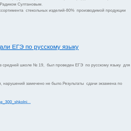
 Радиком Султановым.
ссортимента стекольных изделий-80% производимой продукции
али ЕГЭ по русскому языку
в средней школе № 19, был проведен ЕГЭ по русскому языку для
, нарушений замечено не было.Результаты сдачи экзамена по
e_300_shkolni...