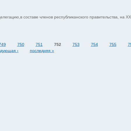
легацию,в составе членов республиканского правительства, на XX
749
750
751
752
753
754
755
7
едующая ›
последняя »