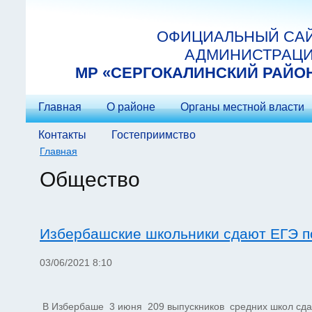
Перейти к основному содержанию
ОФИЦИАЛЬНЫЙ СА
АДМИНИСТРАЦ
МP «СЕРГОКАЛИНСКИЙ РАЙО
Главная
О районе
Органы местной власти
Контакты
Гостеприимство
Главная
Вы здесь
Общество
Избербашские школьники сдают ЕГЭ п
03/06/2021 8:10
В Избербаше 3 июня 209 выпускников средних школ сда