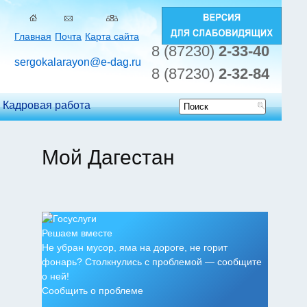
Главная
Почта
Карта сайта
8 (87230)
2-33-40
sergokalarayon@e-dag.ru
8 (87230)
2-32-84
Кадровая работа
Форма
поиска
Мой Дагестан
Решаем вместе
Не убран мусор, яма на дороге, не горит
фонарь? Столкнулись с проблемой — сообщите
о ней!
Сообщить о проблеме
.