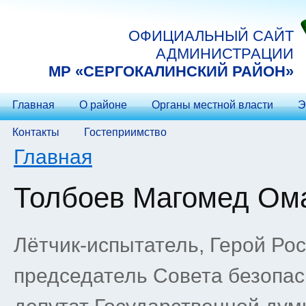
Перейти к основному содержанию
ОФИЦИАЛЬНЫЙ САЙТ
АДМИНИСТРАЦИИ
МP «СЕРГОКАЛИНСКИЙ РАЙОН»
Главная
О районе
Органы местной власти
Э
Контакты
Гостеприимство
Вы здесь
Главная
Толбоев Магомед Ом
Лётчик-испытатель, Герой Ро
председатель Совета безопас