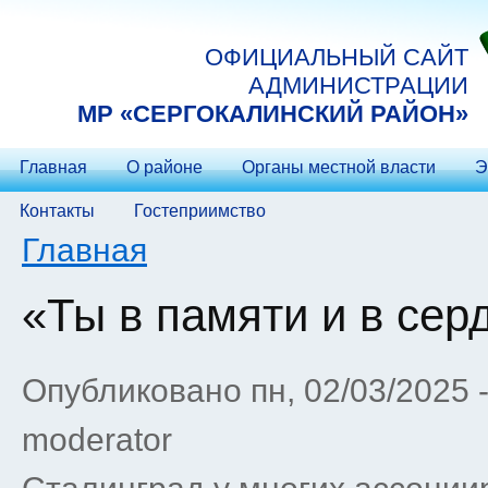
Перейти к основному содержанию
ОФИЦИАЛЬНЫЙ САЙТ
АДМИНИСТРАЦИИ
МP «СЕРГОКАЛИНСКИЙ РАЙОН»
Главная
О районе
Органы местной власти
Э
Контакты
Гостеприимство
Вы здесь
Главная
«Ты в памяти и в сер
Опубликовано пн, 02/03/2025 
moderator