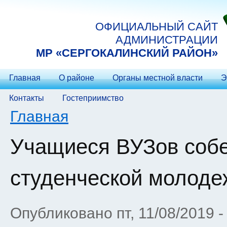
Перейти к основному содержанию
ОФИЦИАЛЬНЫЙ САЙТ
АДМИНИСТРАЦИИ
МP «СЕРГОКАЛИНСКИЙ РАЙОН»
Главная
О районе
Органы местной власти
Э
Контакты
Гостеприимство
Вы здесь
Главная
Учащиеся ВУЗов собе
студенческой молоде
Опубликовано пт, 11/08/2019 