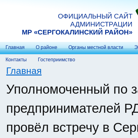
Перейти к основному содержанию
ОФИЦИАЛЬНЫЙ САЙТ
АДМИНИСТРАЦИИ
МP «СЕРГОКАЛИНСКИЙ РАЙОН»
Главная
О районе
Органы местной власти
Э
Контакты
Гостеприимство
Вы здесь
Главная
Уполномоченный по з
предпринимателей РД
провёл встречу в Се