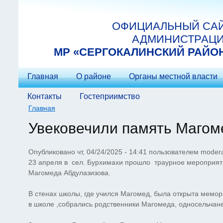
Перейти к основному содержанию
ОФИЦИАЛЬНЫЙ СА
АДМИНИСТРАЦ
МP «СЕРГОКАЛИНСКИЙ РАЙО
Главная
О районе
Органы местной власти
Контакты
Гостеприимство
Главная
Вы здесь
Увековечили память Магом
Опубликовано чт, 04/24/2025 - 14:41 пользователем
modera
23 апреля в сел. Бурхимахи прошло траурное мероприят
Магомеда Абдулазизова.
В стенах школы, где учился Магомед, была открыта мемор
в школе ,собрались родственники Магомеда, односельчане,