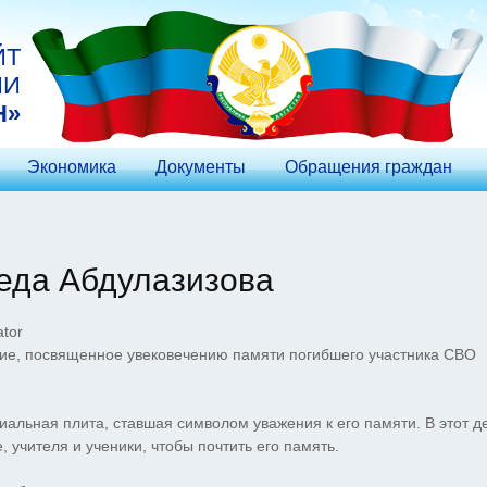
ЙТ
ИИ
Н»
Экономика
Документы
Обращения граждан
еда Абдулазизова
tor
ие, посвященное увековечению памяти погибшего участника СВО
иальная плита, ставшая символом уважения к его памяти. В этот д
 учителя и ученики, чтобы почтить его память.