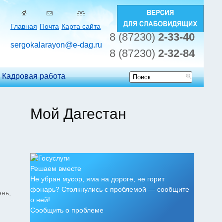
Главная
Почта
Карта сайта
8 (87230)
2-33-40
sergokalarayon@e-dag.ru
8 (87230)
2-32-84
Кадровая работа
Форма
поиска
Мой Дагестан
Решаем вместе
Не убран мусор, яма на дороге, не горит
фонарь? Столкнулись с проблемой — сообщите
ень,
о ней!
Сообщить о проблеме