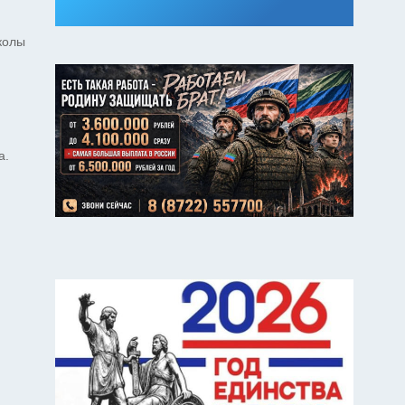
колы
а.