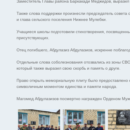
Заместитель Главы района Баркакади Меджидов, выразил
Также слова поддержки произнесли председатель совета
и глава сельского поселения Нижнее Мулебки.
Учащиеся школы подготовили стихотворения, посвященные
присутствующих.
Отец погибшего, Абдулазиз Абдулазиов, искренне поблаго
Отдельные слова соболезнования отозвались из зоны СВО
который также выразил свою скорбь и память о друге.
Право открыть мемориальную плиту было предоставлено о
символичным моментом единства и памяти народа.
Магомед Абдулазизов посмертно награжден Орденом Муж