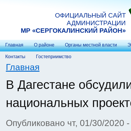
Перейти к основному содержанию
ОФИЦИАЛЬНЫЙ САЙТ
АДМИНИСТРАЦИИ
МP «СЕРГОКАЛИНСКИЙ РАЙОН»
Главная
О районе
Органы местной власти
Э
Контакты
Гостеприимство
Вы здесь
Главная
В Дагестане обсудил
национальных проект
Опубликовано чт, 01/30/2020 