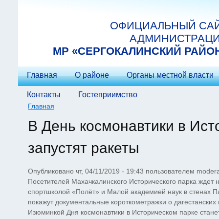
Перейти к основному содержанию
ОФИЦИАЛЬНЫЙ СА
АДМИНИСТРАЦ
МP «СЕРГОКАЛИНСКИЙ РАЙО
Главная
О районе
Органы местной власти
Контакты
Гостеприимство
Главная
Вы здесь
В День космонавтики в Ис
запустят ракеты
Опубликовано чт, 04/11/2019 - 19:43 пользователем
modera
Посетителей Махачкалинского Исторического парка ждет 
спортшколой «Полёт» и Малой академией наук в стенах П
покажут документальные короткометражки о дагестанских
Изюминкой Дня космонавтики в Историческом парке станет