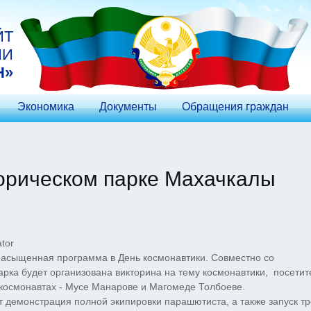
ЙТ
ИИ
Н»
Экономика
Документы
Обращения граждан
торическом парке Махачкалы
tor
насыщенная программа в День космонавтики. Совместно со
арка будет организована викторина на тему космонавтики, посети
 космонавтах - Мусе Манарове и Магомеде Толбоеве.
 демонстрация полной экипировки парашютиста, а также запуск тр