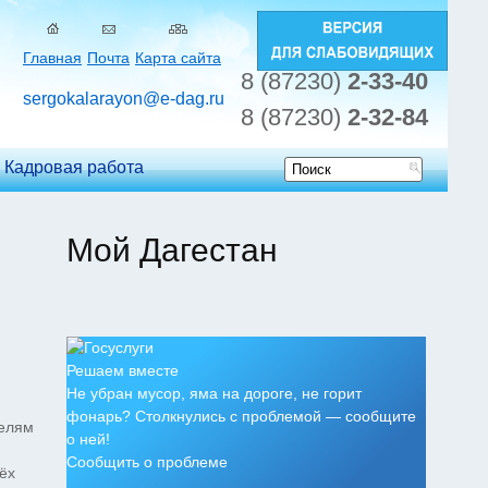
Главная
Почта
Карта сайта
8 (87230)
2-33-40
sergokalarayon@e-dag.ru
8 (87230)
2-32-84
Кадровая работа
Форма
поиска
Мой Дагестан
Решаем вместе
Не убран мусор, яма на дороге, не горит
фонарь? Столкнулись с проблемой — сообщите
телям
о ней!
Сообщить о проблеме
ёх