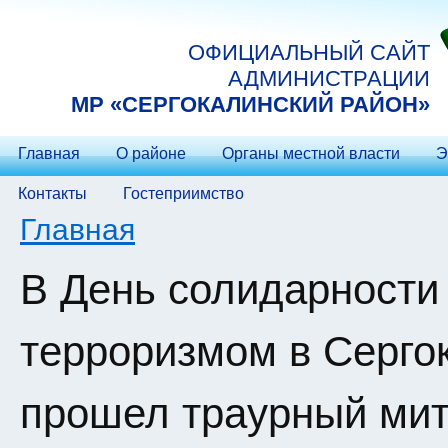
Перейти к основному содержанию
ОФИЦИАЛЬНЫЙ САЙТ
АДМИНИСТРАЦИИ
МP «СЕРГОКАЛИНСКИЙ РАЙОН»
Главная
О районе
Органы местной власти
Э
Контакты
Гостеприимство
Вы здесь
Главная
В День солидарности 
терроризмом в Серго
прошел траурный мит