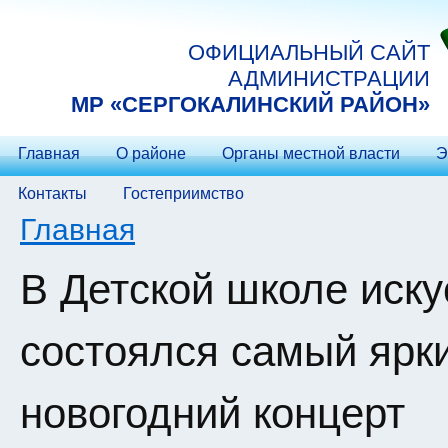
Перейти к основному содержанию
ОФИЦИАЛЬНЫЙ САЙТ
АДМИНИСТРАЦИИ
МP «СЕРГОКАЛИНСКИЙ РАЙОН»
Главная
О районе
Органы местной власти
Э
Контакты
Гостеприимство
Вы здесь
Главная
В Детской школе иску
состоялся самый ярк
новогодний концерт