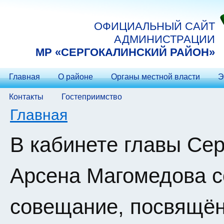
Перейти к основному содержанию
ОФИЦИАЛЬНЫЙ САЙТ
АДМИНИСТРАЦИИ
МP «СЕРГОКАЛИНСКИЙ РАЙОН»
Главная
О районе
Органы местной власти
Э
Контакты
Гостеприимство
Вы здесь
Главная
В кабинете главы Сер
Арсена Магомедова с
совещание, посвящё