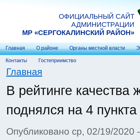
Перейти к основному содержанию
ОФИЦИАЛЬНЫЙ САЙТ
АДМИНИСТРАЦИИ
МP «СЕРГОКАЛИНСКИЙ РАЙОН»
Главная
О районе
Органы местной власти
Э
Контакты
Гостеприимство
Вы здесь
Главная
В рейтинге качества 
поднялся на 4 пункта
Опубликовано ср, 02/19/2020 