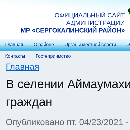
Перейти к основному содержанию
ОФИЦИАЛЬНЫЙ САЙТ
АДМИНИСТРАЦИИ
МP «СЕРГОКАЛИНСКИЙ РАЙОН»
Главная
О районе
Органы местной власти
Э
Контакты
Гостеприимство
Вы здесь
Главная
В селении Аймаумах
граждан
Опубликовано пт, 04/23/2021 