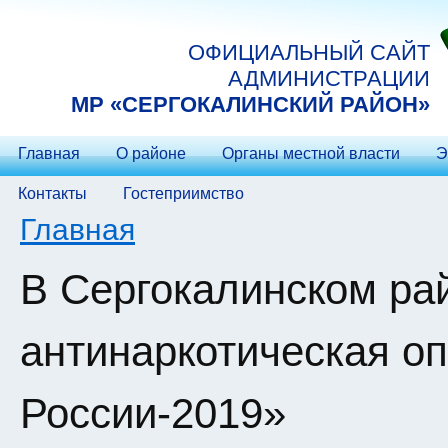
Перейти к основному содержанию
ОФИЦИАЛЬНЫЙ САЙТ
АДМИНИСТРАЦИИ
МP «СЕРГОКАЛИНСКИЙ РАЙОН»
Главная
О районе
Органы местной власти
Э
Контакты
Гостеприимство
Вы здесь
Главная
В Сергокалинском ра
антинаркотическая о
России-2019»