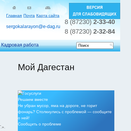
Главная
Почта
Карта сайта
8 (87230)
2-33-40
sergokalarayon@e-dag.ru
8 (87230)
2-32-84
Кадровая работа
Форма
поиска
Мой Дагестан
Решаем вместе
Не убран мусор, яма на дороге, не горит
фонарь? Столкнулись с проблемой — сообщите
о ней!
Сообщить о проблеме
.».