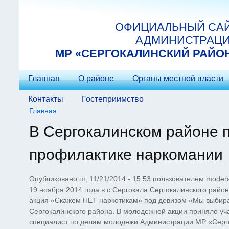
Перейти к основному содержанию
ОФИЦИАЛЬНЫЙ СА
АДМИНИСТРАЦ
МP «СЕРГОКАЛИНСКИЙ РАЙО
Главная
О районе
Органы местной власти
Контакты
Гостеприимство
Главная
Вы здесь
В Сергокалинском районе 
профилактике наркомании
Опубликовано пт, 11/21/2014 - 15:53 пользователем
modera
19 ноября 2014 года в с.Сергокала Сергокалинского рай
акция «Скажем НЕТ наркотикам» под девизом «Мы выбира
Сергокалинского района. В молодежной акции приняло уч
специалист по делам молодежи Администрации МР «Серго