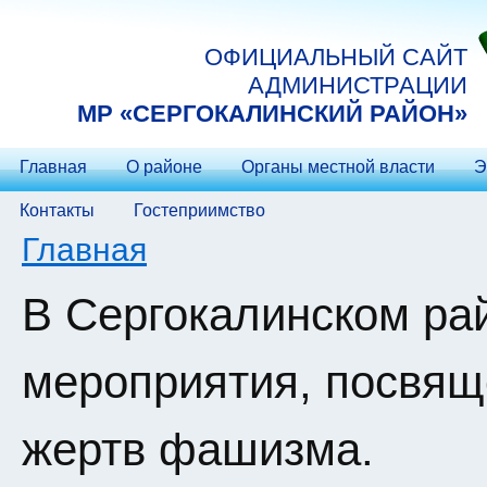
Перейти к основному содержанию
ОФИЦИАЛЬНЫЙ САЙТ
АДМИНИСТРАЦИИ
МP «СЕРГОКАЛИНСКИЙ РАЙОН»
Главная
О районе
Органы местной власти
Э
Контакты
Гостеприимство
Вы здесь
Главная
В Сергокалинском ра
мероприятия, посвя
жертв фашизма.